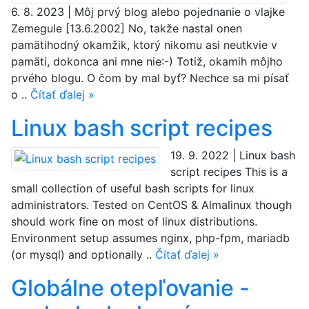
6. 8. 2023 | Môj prvý blog alebo pojednanie o vlajke
Zemegule [13.6.2002] No, takže nastal onen
pamätihodný okamžik, ktorý nikomu asi neutkvie v
pamäti, dokonca ani mne nie:-) Totiž, okamih môjho
prvého blogu. O čom by mal byť? Nechce sa mi písať
o ..
Čítať ďalej »
Linux bash script recipes
19. 9. 2022 | Linux bash
script recipes This is a
small collection of useful bash scripts for linux
administrators. Tested on CentOS & Almalinux though
should work fine on most of linux distributions.
Environment setup assumes nginx, php-fpm, mariadb
(or mysql) and optionally ..
Čítať ďalej »
Globálne otepľovanie -