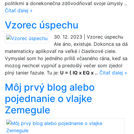
politikmi a donekonečna zdôvodňovať svoje úmysly ..
Čítať ďalej »
Vzorec úspechu
30. 12. 2023 | Vzorec úspechu
Ale áno, existuje. Dokonca sa dá
matematicky aplikovať na veľké i čiastkové ciele.
Vymyslel som ho jedného príliš včasného rána, keď sa
mozog nechcel vypnúť a predošlý večer som zjedol
plný tanier fazule. Tu je:
U = ( IQ x EQ x ..
Čítať ďalej »
Môj prvý blog alebo
pojednanie o vlajke
Zemegule