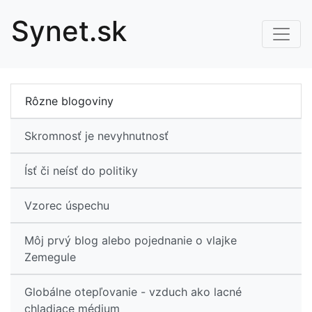
S
ynet.sk
Rôzne blogoviny
Skromnosť je nevyhnutnosť
Ísť či neísť do politiky
Vzorec úspechu
Môj prvý blog alebo pojednanie o vlajke
Zemegule
Globálne otepľovanie - vzduch ako lacné
chladiace médium