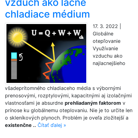
vzduch ako lacné
chladiace médium
17. 3. 2022 |
Globálne
otepľovanie
Využívanie
vzduchu ako
najlacnejšieho
všadeprítomného chladiaceho média s výbornými
prenosovými, rozptylovými, kapacitnými aj izolačnými
vlastnosťami je absurdne
prehliadaným faktorom
v
prínose ku globálnemu oteplovaniu. Nie je to určite len
o skleníkových plynoch. Problém je oveľa zložitejší a
existenčne ..
Čítať ďalej »