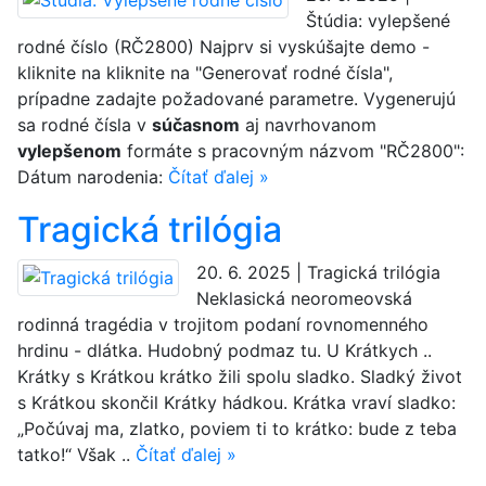
Štúdia: vylepšené
rodné číslo (RČ2800) Najprv si vyskúšajte demo -
kliknite na kliknite na "Generovať rodné čísla",
prípadne zadajte požadované parametre. Vygenerujú
sa rodné čísla v
súčasnom
aj navrhovanom
vylepšenom
formáte s pracovným názvom "RČ2800":
Dátum narodenia:
Čítať ďalej »
Tragická trilógia
20. 6. 2025 | Tragická trilógia
Neklasická neoromeovská
rodinná tragédia v trojitom podaní rovnomenného
hrdinu - dlátka. Hudobný podmaz tu. U Krátkych ..
Krátky s Krátkou krátko žili spolu sladko. Sladký život
s Krátkou skončil Krátky hádkou. Krátka vraví sladko:
„Počúvaj ma, zlatko, poviem ti to krátko: bude z teba
tatko!“ Však ..
Čítať ďalej »