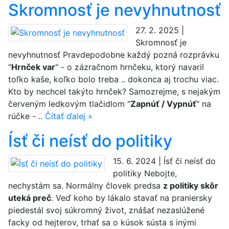
Skromnosť je nevyhnutnosť
27. 2. 2025 |
Skromnosť je
nevyhnutnosť Pravdepodobne každý pozná rozprávku
"
Hrnček var
" - o zázračnom hrnčeku, ktorý navaril
toľko kaše, koľko bolo treba .. dokonca aj trochu viac.
Kto by nechcel takýto hrnček? Samozrejme, s nejakým
červeným ledkovým tlačidlom "
Zapnúť / Vypnúť
" na
rúčke - ..
Čítať ďalej »
Ísť či neísť do politiky
15. 6. 2024 | Ísť či neísť do
politiky Nebojte,
nechystám sa. Normálny človek predsa
z politiky skôr
uteká preč
. Veď koho by lákalo stavať na praniersky
piedestál svoj súkromný život, znášať nezaslúžené
facky od hejterov, trhať sa o kúsok sústa s inými