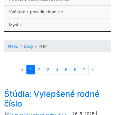
Výňatok z posudku komisie
Mystik
Úvod
Blog
PHP
Previous
Next
«
1
2
3
4
5
6
7
»
Štúdia: Vylepšené rodné
číslo
26. 6. 2025 |