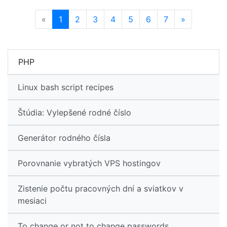
Previous
Next
«
1
2
3
4
5
6
7
»
PHP
Linux bash script recipes
Štúdia: Vylepšené rodné číslo
Generátor rodného čísla
Porovnanie vybratých VPS hostingov
Zistenie počtu pracovných dní a sviatkov v
mesiaci
To change or not to change passwords